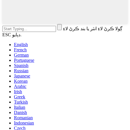
ڳولا ڪرڻ لاءِ انٽر يا بند ڪرڻ لاءِ
ESC دٻايو.
English
French
German
Portuguese
Spanish
Russian
Japanese
Korean
Arabic
Irish
Greek
Turkish
Italian
Danish
Romanian
Indonesian
Czech