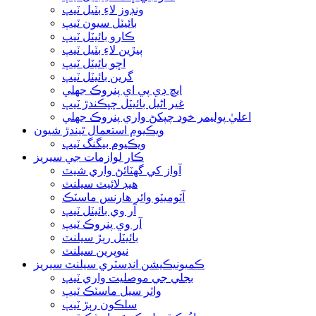
ونڊوز لاءِ بٽيل ٽيپ
بائيٽل سيون ٽيپ
ڪارو بائيٽل ٽيپ
ٻيڙين لاءِ بٽيل ٽيپ
اڇو بائيٽل ٽيپ
گرين بائيٽل ٽيپ
ايڇ ڊي پي اي پنروڪ جھلي
غير اڻيل بائيٽل چپڪندڙ ٽيپ
اعليٰ پوليمر خود چپکڻ واري پنروڪ جھلي
ويڪيوم استعمال ٿيندڙ شيون
ويڪيوم بيگنگ ٽيپ
ڪار لوازمات جي سيريز
آواز کي گهٽائڻ واري شيٽ
هيڊ لائيٽ سيلنٽ
آٽوميٽو وائر هارنس ماسٽڪ
آر وي بائيٽل ٽيپ
آر وي پنروڪ ٽيپ
بائيٽل رٻڙ سيلنٽ
نيوپرين سيلنٽ
ڪميونيڪيشن انڊسٽري سيلنٽ سيريز
بجلي جي موصليت واري ٽيپ
واٽر سيل ماسٽڪ ٽيپ
سلڪون رٻڙ ٽيپ