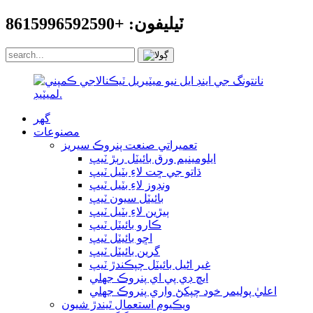
ٽيليفون: +8615996592590
گھر
مصنوعات
تعميراتي صنعت پنروڪ سيريز
ايلومينيم ورق بائيٽل رٻڙ ٽيپ
ڌاتو جي ڇت لاءِ بٽيل ٽيپ
ونڊوز لاءِ بٽيل ٽيپ
بائيٽل سيون ٽيپ
ٻيڙين لاءِ بٽيل ٽيپ
ڪارو بائيٽل ٽيپ
اڇو بائيٽل ٽيپ
گرين بائيٽل ٽيپ
غير اڻيل بائيٽل چپڪندڙ ٽيپ
ايڇ ڊي پي اي پنروڪ جھلي
اعليٰ پوليمر خود چپکڻ واري پنروڪ جھلي
ويڪيوم استعمال ٿيندڙ شيون