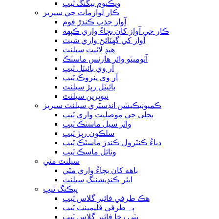
ويڪيوم بيگنگ ٽيپ
ڪار لوازمات جي سيريز
آواز جذب ڪندڙ فوم
ڪار جي آواز کان بچاءُ واري ڪپهه
آواز کي گهٽائڻ واري شيٽ
هيڊ لائيٽ سيلنٽ
آٽوميٽو وائر هارنس ماسٽڪ
آر وي بائيٽل ٽيپ
آر وي پنروڪ ٽيپ
بائيٽل رٻڙ سيلنٽ
نيوپرين سيلنٽ
ڪميونيڪيشن انڊسٽري سيلنٽ سيريز
بجلي جي موصليت واري ٽيپ
واٽر سيل ماسٽڪ ٽيپ
سلڪون رٻڙ ٽيپ
دٻاءُ ڪنٽرول ڪندڙ ماسٽڪ ٽيپ
ونائل ماسڪ ٽيپ
سيلنٽ مٽي
باهه کان بچاءُ واري مٽي
ايئر ڪنڊيشننگ سيلنٽ
پيڪنگ ٽيپ
هڪ طرفي فائبر گلاس ٽيپ
ٻہ طرفي فليمينٽ ٽيپ
ٻٽي رخا فائبر گلاس ٽيپ