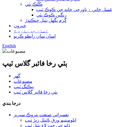
ڪُلڪ پٽي
غسل خاني ۽ باورچی خانه جي ڪوڪ ٽيپ
رنگين ڪوڪ پٽي
گرم پگھل بٽيل چپڪندڙ
خبرون
اسان جي باري ۾
اسان سان رابطو ڪريو
English
ٻٽي رخا فائبر گلاس ٽيپ
گھر
مصنوعات
پيڪنگ ٽيپ
ٻٽي رخا فائبر گلاس ٽيپ
درجا بندي
تعميراتي صنعت پنروڪ سيريز
ايلومينيم ورق بائيٽل رٻڙ ٽيپ
ڌاتو جي ڇت لاءِ بٽيل ٽيپ