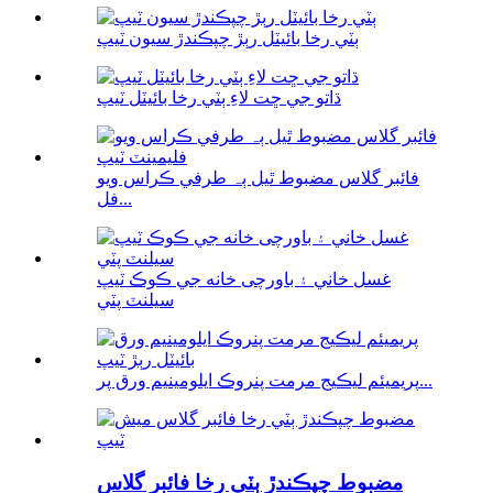
ٻٽي رخا بائيٽل رٻڙ چپڪندڙ سيون ٽيپ
ڌاتو جي ڇت لاءِ ٻٽي رخا بائيٽل ٽيپ
فائبر گلاس مضبوط ٿيل ٻہ طرفي ڪراس ويو
فل...
غسل خاني ۽ باورچی خانه جي ڪوڪ ٽيپ
سيلنٽ پٽي
پريميئم ليڪيج مرمت پنروڪ ايلومينيم ورق پر...
مضبوط چپڪندڙ ٻٽي رخا فائبر گلاس