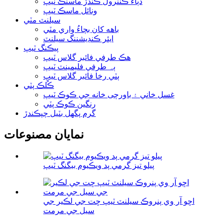
دٻاءُ ڪنٽرول ڪندڙ ماسٽڪ ٽيپ
ونائل ماسڪ ٽيپ
سيلنٽ مٽي
باهه کان بچاءُ واري مٽي
ايئر ڪنڊيشننگ سيلنٽ
پيڪنگ ٽيپ
هڪ طرفي فائبر گلاس ٽيپ
ٻہ طرفي فليمينٽ ٽيپ
ٻٽي رخا فائبر گلاس ٽيپ
ڪُلڪ پٽي
غسل خاني ۽ باورچی خانه جي ڪوڪ ٽيپ
رنگين ڪوڪ پٽي
گرم پگھل بٽيل چپڪندڙ
نمايان مصنوعات
پيلو تيز گرمي پد ويڪيوم بيگنگ ٽيپ
اڇو آر وي پنروڪ سيلنٽ ٽيپ ڇت جي لڪير جي
سيل جي مرمت