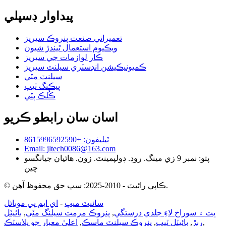
پيداوار ڊسپلي
تعميراتي صنعت پنروڪ سيريز
ويڪيوم استعمال ٿيندڙ شيون
ڪار لوازمات جي سيريز
ڪميونيڪيشن انڊسٽري سيلنٽ سيريز
سيلنٽ مٽي
پيڪنگ ٽيپ
ڪُلڪ پٽي
اسان سان رابطو ڪريو
ٽيليفون: +8615996592590
Email: jltech0086@163.com
پتو: نمبر 9 زي مينگ. روڊ. ڊولپمينٽ. زون. هائيان جيانگسو
چين
© ڪاپي رائيٽ - 2010-2025: سڀ حق محفوظ آهن.
سائيٽ ميپ
-
اي ايم پي موبائل
ڀت ۾ سوراخ لاءِ جلدي درستگي
,
پنروڪ مرمت سيلنگ مٽي
,
بائيٽل
,
رٻڙ
,
بائيٽل ٽيپ
,
پنروڪ سيلنٽ ماسڪ
,
اعليٰ معيار جو پلاسٽڪ