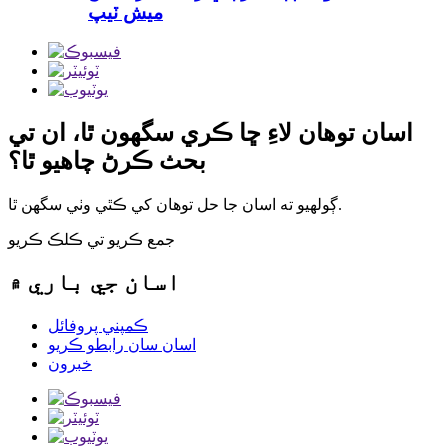
ميش ٽيپ
اسان توهان لاءِ ڇا ڪري سگهون ٿا، ان تي
بحث ڪرڻ چاهيو ٿا؟
ڳولهيو ته اسان جا حل توهان کي ڪٿي وٺي سگهن ٿا.
جمع ڪريو تي ڪلڪ ڪريو
اسان جي باري ۾
ڪمپني پروفائل
اسان سان رابطو ڪريو
خبرون